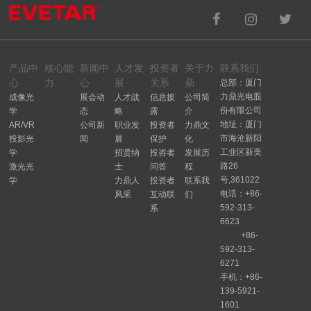
产品中
核心能
新闻中
人才发
投资者
关于力
联系我们
心
力
心
展
关系
鼎
总部：厦门
力鼎光电股
成像光
展会动
人才战
信息披
公司简
份有限公司
学
态
略
露
介
地址：厦门
AR/VR
公司新
职业发
投资者
力鼎文
市海沧新阳
投影光
闻
展
保护
化
工业区新美
学
招贤纳
投咨者
发展历
路26
激光光
士
问答
程
号,361022
学
力鼎人
投资者
联系我
电话：+86-
风采
互动联
们
592-313-
系
6623
+86-
592-313-
6271
手机：+86-
139-5921-
1601