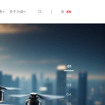
系
关于力鼎
简
EN
01
02
03
04
05