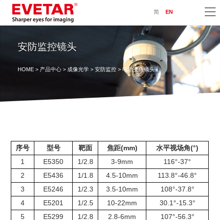
简
EN
安防监控镜头
HOME
>
产品中心
>
成像光学
>
安防监控
> 电动变焦镜头
序号
型号
靶面
焦距(mm)
水平视场角(°)
1
E5350
1/2.8
3-9mm
116°-37°
2
E5436
1/1.8
4.5-10mm
113.8°-46.8°
3
E5246
1/2.3
3.5-10mm
108°-37.8°
4
E5201
1/2.5
10-22mm
30.1°-15.3°
5
E5299
1/2.8
2.8-6mm
107°-56.3°