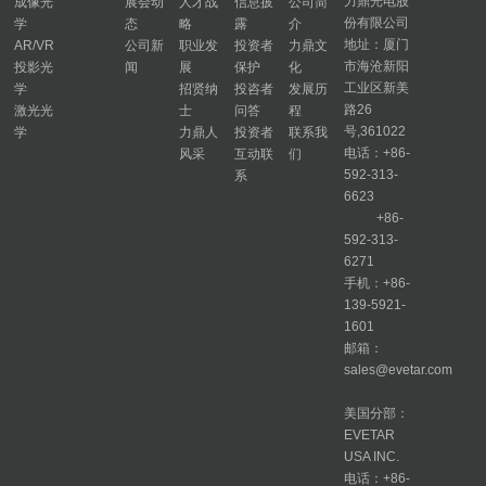
力鼎光电股
成像光
展会动
人才战
信息披
公司简
份有限公司
学
态
略
露
介
地址：厦门
AR/VR
公司新
职业发
投资者
力鼎文
市海沧新阳
投影光
闻
展
保护
化
工业区新美
学
招贤纳
投咨者
发展历
路26
激光光
士
问答
程
号,361022
学
力鼎人
投资者
联系我
电话：+86-
风采
互动联
们
592-313-
系
6623
+86-
592-313-
6271
手机：+86-
139-5921-
1601
邮箱：
sales@evetar.com
美国分部：
EVETAR
USA INC.
电话：+86-