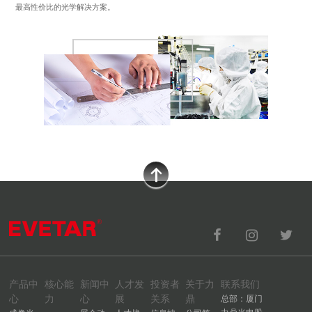
最高性价比的光学解决方案。
产品中
核心能
新闻中
人才发
投资者
关于力
联系我们
心
力
心
展
关系
鼎
总部：厦门