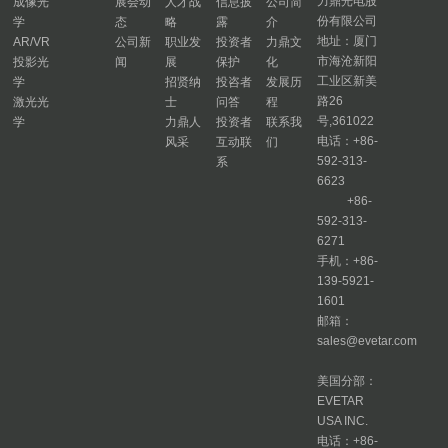
力鼎光电股
成像光
展会动
人才战
信息披
公司简
份有限公司
学
态
略
露
介
地址：厦门
AR/VR
公司新
职业发
投资者
力鼎文
市海沧新阳
投影光
闻
展
保护
化
工业区新美
学
招贤纳
投咨者
发展历
路26
激光光
士
问答
程
号,361022
学
力鼎人
投资者
联系我
电话：+86-
风采
互动联
们
592-313-
系
6623
+86-
592-313-
6271
手机：+86-
139-5921-
1601
邮箱：
sales@evetar.com
美国分部：
EVETAR
USA INC.
电话：+86-