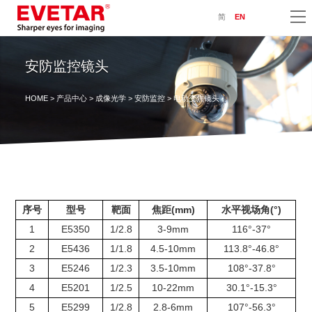
简
EN
安防监控镜头
HOME
>
产品中心
>
成像光学
>
安防监控
> 电动变焦镜头
序号
型号
靶面
焦距(mm)
水平视场角(°)
1
E5350
1/2.8
3-9mm
116°-37°
2
E5436
1/1.8
4.5-10mm
113.8°-46.8°
3
E5246
1/2.3
3.5-10mm
108°-37.8°
4
E5201
1/2.5
10-22mm
30.1°-15.3°
5
E5299
1/2.8
2.8-6mm
107°-56.3°