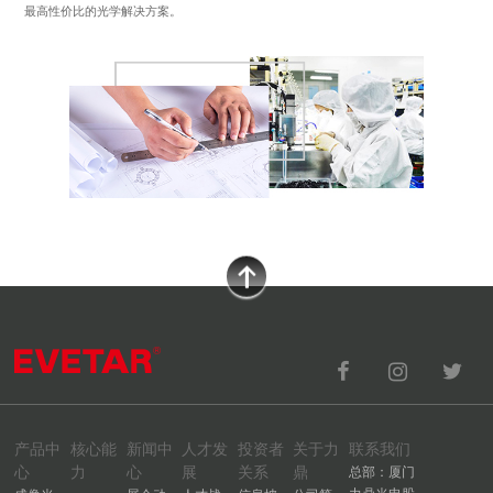
最高性价比的光学解决方案。
产品中
核心能
新闻中
人才发
投资者
关于力
联系我们
心
力
心
展
关系
鼎
总部：厦门