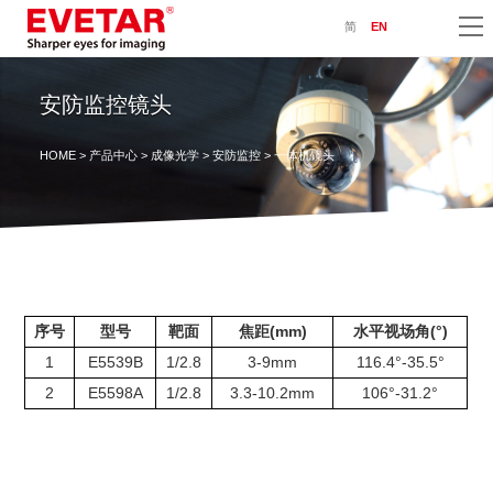
简
EN
安防监控镜头
HOME
>
产品中心
>
成像光学
>
安防监控
> 一体机镜头
序号
型号
靶面
焦距(mm)
水平视场角(°)
1
E5539B
1/2.8
3-9mm
116.4°-35.5°
2
E5598A
1/2.8
3.3-10.2mm
106°-31.2°