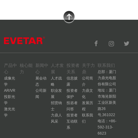
产品中
核心能
新闻中
人才发
投资者
关于力
联系我们
心
力
心
展
关系
鼎
总部：厦门
力鼎光电股
成像光
展会动
人才战
信息披
公司简
份有限公司
学
态
略
露
介
地址：厦门
AR/VR
公司新
职业发
投资者
力鼎文
市海沧新阳
投影光
闻
展
保护
化
工业区新美
学
招贤纳
投咨者
发展历
路26
激光光
士
问答
程
号,361022
学
力鼎人
投资者
联系我
电话：+86-
风采
互动联
们
592-313-
系
6623