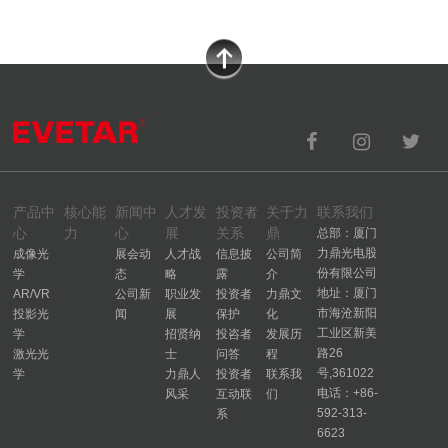
产品中
核心能
新闻中
人才发
投资者
关于力
联系我们
心
力
心
展
关系
鼎
总部：厦门
力鼎光电股
成像光
展会动
人才战
信息披
公司简
份有限公司
学
态
略
露
介
地址：厦门
AR/VR
公司新
职业发
投资者
力鼎文
市海沧新阳
投影光
闻
展
保护
化
工业区新美
学
招贤纳
投咨者
发展历
路26
激光光
士
问答
程
号,361022
学
力鼎人
投资者
联系我
电话：+86-
风采
互动联
们
592-313-
系
6623