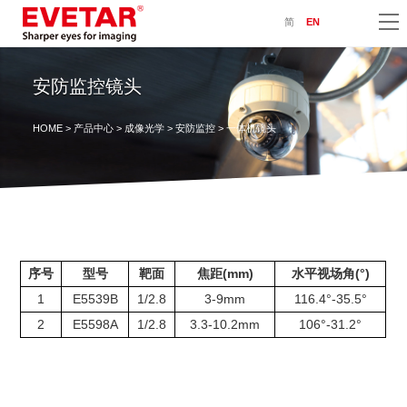
简
EN
安防监控镜头
HOME
>
产品中心
>
成像光学
>
安防监控
> 一体机镜头
序号
型号
靶面
焦距(mm)
水平视场角(°)
1
E5539B
1/2.8
3-9mm
116.4°-35.5°
2
E5598A
1/2.8
3.3-10.2mm
106°-31.2°