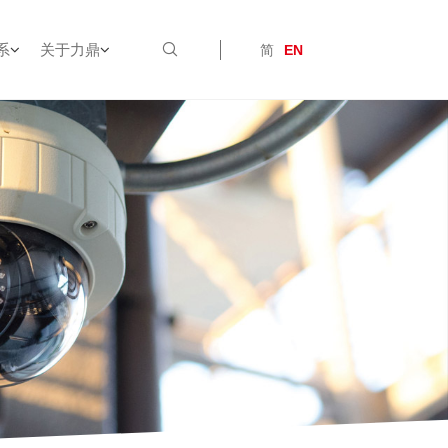
系
关于力鼎
简
EN