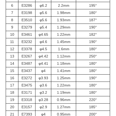
6
E3286
φ6.2
2.2mm
195°
7
E3198
φ5.6
1.98mm
180°
8
E3510
φ5.6
1.93mm
187°
9
E3279
φ5.4
1.29mm
190°
10
E3461
φ4.65
1.22mm
182°
11
E3232
φ4.6
1.45mm
190°
12
E3378
φ4.5
1.6mm
180°
13
E3267
φ4.42
1.12mm
250°
14
E3487
φ4.41
1.18mm
180°
15
E3437
φ4
1.41mm
180°
16
E3272
φ3.93
1.25mm
190°
17
E3475
φ3.6
1.22mm
180°
18
E3171
φ3.2
1.19mm
180°
19
E3318
φ3.28
0.96mm
220°
20
E3157
φ2.9
1.27mm
185°
21
E7393
φ4
0.95mm
200°