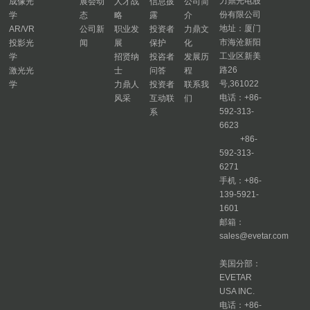
力鼎光电股
成像光
展会动
人才战
信息披
公司简
份有限公司
学
态
略
露
介
地址：厦门
AR/VR
公司新
职业发
投资者
力鼎文
市海沧新阳
投影光
闻
展
保护
化
工业区新美
学
招贤纳
投咨者
发展历
路26
激光光
士
问答
程
号,361022
学
力鼎人
投资者
联系我
电话：+86-
风采
互动联
们
592-313-
系
6623
+86-
592-313-
6271
手机：+86-
139-5921-
1601
邮箱：
sales@evetar.com
美国分部：
EVETAR
USA INC.
电话：+86-