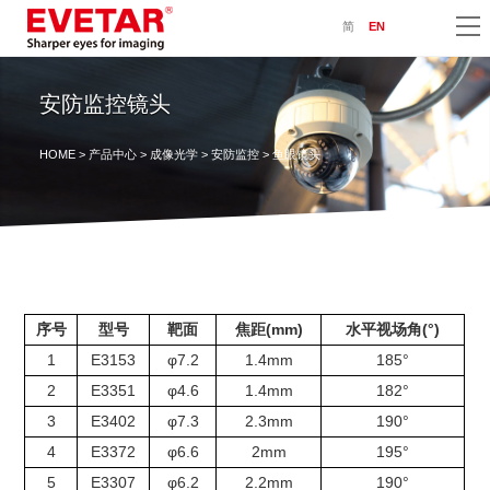
简
EN
安防监控镜头
HOME
>
产品中心
>
成像光学
>
安防监控
> 鱼眼镜头
序号
型号
靶面
焦距(mm)
水平视场角(°)
1
E3153
φ7.2
1.4mm
185°
2
E3351
φ4.6
1.4mm
182°
3
E3402
φ7.3
2.3mm
190°
4
E3372
φ6.6
2mm
195°
5
E3307
φ6.2
2.2mm
190°