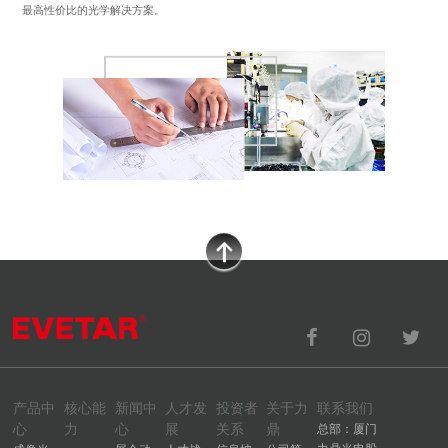
最高性价比的光学解决方案。
产品中
核心能
新闻中
人才发
投资者
关于力
联系我们
心
力
心
展
关系
鼎
总部：厦门