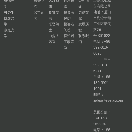
力鼎光电股
成像光
展会动
人才战
信息披
公司简
份有限公司
学
态
略
露
介
地址：厦门
AR/VR
公司新
职业发
投资者
力鼎文
市海沧新阳
投影光
闻
展
保护
化
工业区新美
学
招贤纳
投咨者
发展历
路26
激光光
士
问答
程
号,361022
学
力鼎人
投资者
联系我
电话：+86-
风采
互动联
们
592-313-
系
6623
+86-
592-313-
6271
手机：+86-
139-5921-
1601
邮箱：
sales@evetar.com
美国分部：
EVETAR
USA INC.
电话：+86-