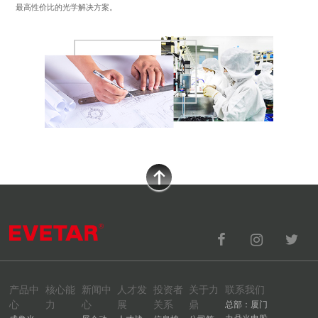
最高性价比的光学解决方案。
产品中
核心能
新闻中
人才发
投资者
关于力
联系我们
心
力
心
展
关系
鼎
总部：厦门