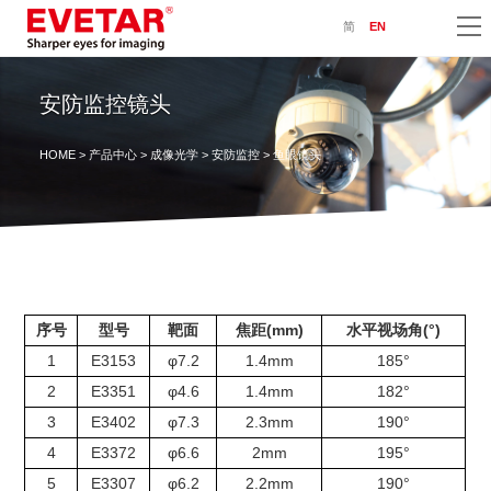
简
EN
安防监控镜头
HOME
>
产品中心
>
成像光学
>
安防监控
> 鱼眼镜头
序号
型号
靶面
焦距(mm)
水平视场角(°)
1
E3153
φ7.2
1.4mm
185°
2
E3351
φ4.6
1.4mm
182°
3
E3402
φ7.3
2.3mm
190°
4
E3372
φ6.6
2mm
195°
5
E3307
φ6.2
2.2mm
190°