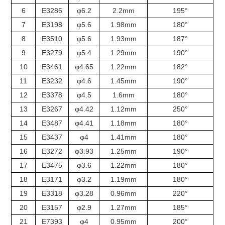
6
E3286
φ6.2
2.2mm
195°
7
E3198
φ5.6
1.98mm
180°
8
E3510
φ5.6
1.93mm
187°
9
E3279
φ5.4
1.29mm
190°
10
E3461
φ4.65
1.22mm
182°
11
E3232
φ4.6
1.45mm
190°
12
E3378
φ4.5
1.6mm
180°
13
E3267
φ4.42
1.12mm
250°
14
E3487
φ4.41
1.18mm
180°
15
E3437
φ4
1.41mm
180°
16
E3272
φ3.93
1.25mm
190°
17
E3475
φ3.6
1.22mm
180°
18
E3171
φ3.2
1.19mm
180°
19
E3318
φ3.28
0.96mm
220°
20
E3157
φ2.9
1.27mm
185°
21
E7393
φ4
0.95mm
200°