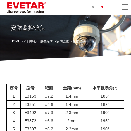
简
EN
安防监控镜头
HOME
>
产品中心
>
成像光学
>
安防监控
> 鱼眼镜头
序号
型号
靶面
焦距(mm)
水平视场角(°)
1
E3153
φ7.2
1.4mm
185°
2
E3351
φ4.6
1.4mm
182°
3
E3402
φ7.3
2.3mm
190°
4
E3372
φ6.6
2mm
195°
5
E3307
φ6.2
2.2mm
190°