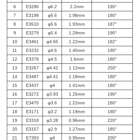
6
E3286
φ6.2
2.2mm
195°
7
E3198
φ5.6
1.98mm
180°
8
E3510
φ5.6
1.93mm
187°
9
E3279
φ5.4
1.29mm
190°
10
E3461
φ4.65
1.22mm
182°
11
E3232
φ4.6
1.45mm
190°
12
E3378
φ4.5
1.6mm
180°
13
E3267
φ4.42
1.12mm
250°
14
E3487
φ4.41
1.18mm
180°
15
E3437
φ4
1.41mm
180°
16
E3272
φ3.93
1.25mm
190°
17
E3475
φ3.6
1.22mm
180°
18
E3171
φ3.2
1.19mm
180°
19
E3318
φ3.28
0.96mm
220°
20
E3157
φ2.9
1.27mm
185°
21
E7393
φ4
0.95mm
200°