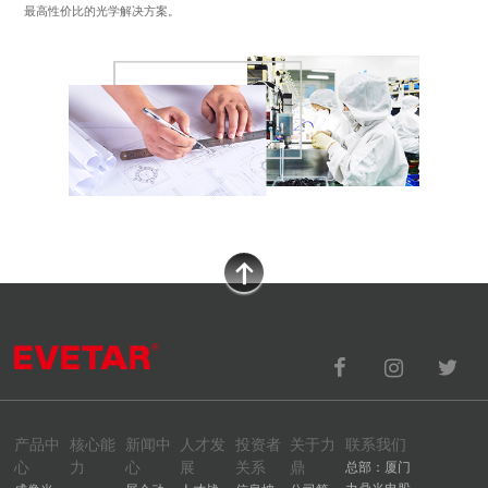
最高性价比的光学解决方案。
产品中
核心能
新闻中
人才发
投资者
关于力
联系我们
心
力
心
展
关系
鼎
总部：厦门