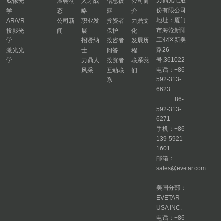
力鼎光电股
成像光
展会动
人才战
信息披
公司简
份有限公司
学
态
略
露
介
地址：厦门
AR/VR
公司新
职业发
投资者
力鼎文
市海沧新阳
投影光
闻
展
保护
化
工业区新美
学
招贤纳
投咨者
发展历
路26
激光光
士
问答
程
号,361022
学
力鼎人
投资者
联系我
电话：+86-
风采
互动联
们
592-313-
系
6623
+86-
592-313-
6271
手机：+86-
139-5921-
1601
邮箱：
sales@evetar.com
美国分部：
EVETAR
USA INC.
电话：+86-