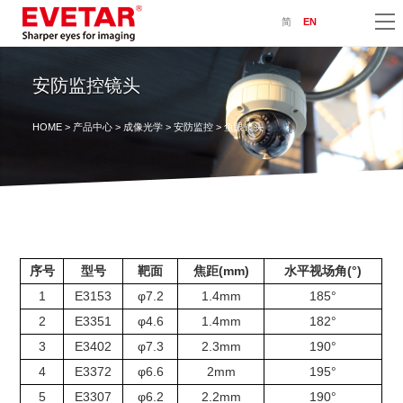
简
EN
安防监控镜头
HOME
>
产品中心
>
成像光学
>
安防监控
> 鱼眼镜头
序号
型号
靶面
焦距(mm)
水平视场角(°)
1
E3153
φ7.2
1.4mm
185°
2
E3351
φ4.6
1.4mm
182°
3
E3402
φ7.3
2.3mm
190°
4
E3372
φ6.6
2mm
195°
5
E3307
φ6.2
2.2mm
190°