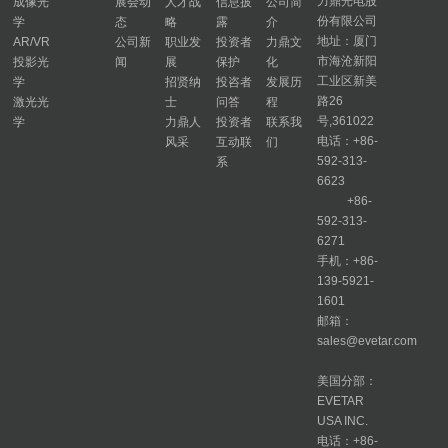
力鼎光电股
成像光
展会动
人才战
信息披
公司简
份有限公司
学
态
略
露
介
地址：厦门
AR/VR
公司新
职业发
投资者
力鼎文
市海沧新阳
投影光
闻
展
保护
化
工业区新美
学
招贤纳
投咨者
发展历
路26
激光光
士
问答
程
号,361022
学
力鼎人
投资者
联系我
电话：+86-
风采
互动联
们
592-313-
系
6623
+86-
592-313-
6271
手机：+86-
139-5921-
1601
邮箱：
sales@evetar.com
美国分部：
EVETAR
USA INC.
电话：+86-