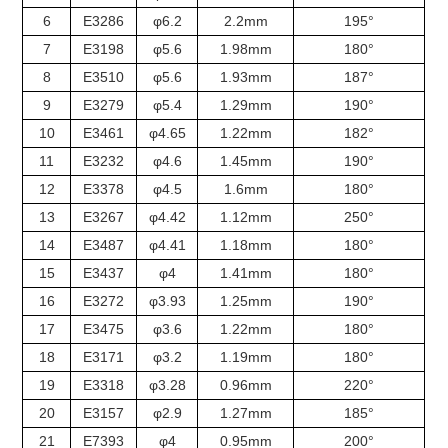
6
E3286
φ6.2
2.2mm
195°
7
E3198
φ5.6
1.98mm
180°
8
E3510
φ5.6
1.93mm
187°
9
E3279
φ5.4
1.29mm
190°
10
E3461
φ4.65
1.22mm
182°
11
E3232
φ4.6
1.45mm
190°
12
E3378
φ4.5
1.6mm
180°
13
E3267
φ4.42
1.12mm
250°
14
E3487
φ4.41
1.18mm
180°
15
E3437
φ4
1.41mm
180°
16
E3272
φ3.93
1.25mm
190°
17
E3475
φ3.6
1.22mm
180°
18
E3171
φ3.2
1.19mm
180°
19
E3318
φ3.28
0.96mm
220°
20
E3157
φ2.9
1.27mm
185°
21
E7393
φ4
0.95mm
200°