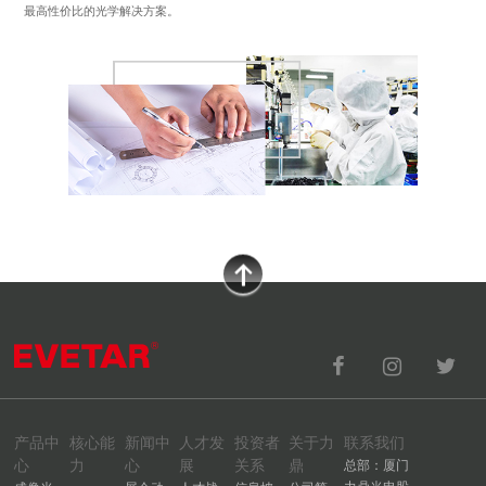
最高性价比的光学解决方案。
产品中
核心能
新闻中
人才发
投资者
关于力
联系我们
心
力
心
展
关系
鼎
总部：厦门