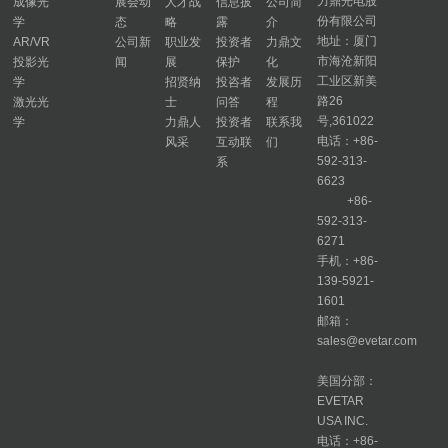
力鼎光电股
成像光
展会动
人才战
信息披
公司简
份有限公司
学
态
略
露
介
地址：厦门
AR/VR
公司新
职业发
投资者
力鼎文
市海沧新阳
投影光
闻
展
保护
化
工业区新美
学
招贤纳
投咨者
发展历
路26
激光光
士
问答
程
号,361022
学
力鼎人
投资者
联系我
电话：+86-
风采
互动联
们
592-313-
系
6623
+86-
592-313-
6271
手机：+86-
139-5921-
1601
邮箱：
sales@evetar.com
美国分部：
EVETAR
USA INC.
电话：+86-