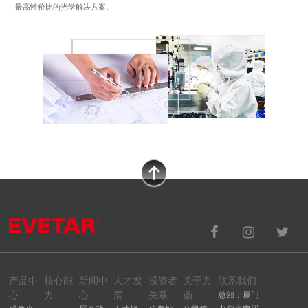
最高性价比的光学解决方案。
产品中
核心能
新闻中
人才发
投资者
关于力
联系我们
心
力
心
展
关系
鼎
总部：厦门