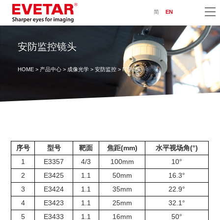
简
EN
安防监控镜头
HOME
>
产品中心
>
成像光学
>
安防监控
> ITS镜头
序号
型号
靶面
焦距(mm)
水平视场角(°)
1
E3357
4/3
100mm
10°
2
E3425
1.1
50mm
16.3°
3
E3424
1.1
35mm
22.9°
4
E3423
1.1
25mm
32.1°
5
E3433
1.1
16mm
50°