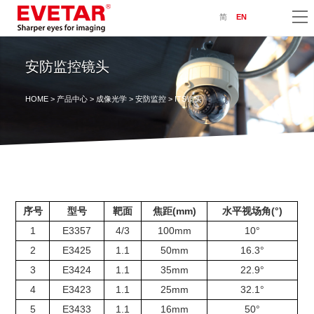
简
EN
安防监控镜头
HOME
>
产品中心
>
成像光学
>
安防监控
> ITS镜头
序号
型号
靶面
焦距(mm)
水平视场角(°)
1
E3357
4/3
100mm
10°
2
E3425
1.1
50mm
16.3°
3
E3424
1.1
35mm
22.9°
4
E3423
1.1
25mm
32.1°
5
E3433
1.1
16mm
50°