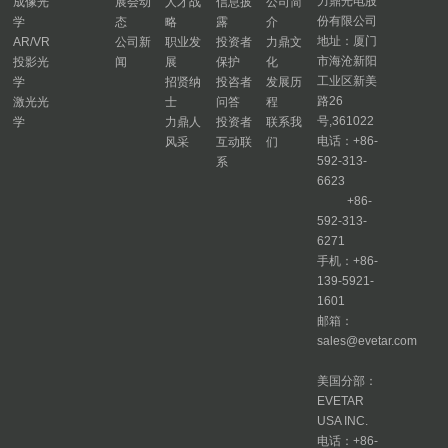
力鼎光电股
成像光
展会动
人才战
信息披
公司简
份有限公司
学
态
略
露
介
地址：厦门
AR/VR
公司新
职业发
投资者
力鼎文
市海沧新阳
投影光
闻
展
保护
化
工业区新美
学
招贤纳
投咨者
发展历
路26
激光光
士
问答
程
号,361022
学
力鼎人
投资者
联系我
电话：+86-
风采
互动联
们
592-313-
系
6623
+86-
592-313-
6271
手机：+86-
139-5921-
1601
邮箱：
sales@evetar.com
美国分部：
EVETAR
USA INC.
电话：+86-