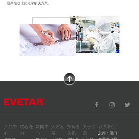
最高性价比的光学解决方案。
产品中
核心能
新闻中
人才发
投资者
关于力
联系我们
心
力
心
展
关系
鼎
总部：厦门