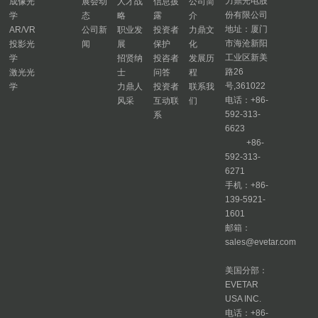
力鼎光电股
成像光
展会动
人才战
信息披
公司简
份有限公司
学
态
略
露
介
地址：厦门
AR/VR
公司新
职业发
投资者
力鼎文
市海沧新阳
投影光
闻
展
保护
化
工业区新美
学
招贤纳
投咨者
发展历
路26
激光光
士
问答
程
号,361022
学
力鼎人
投资者
联系我
电话：+86-
风采
互动联
们
592-313-
系
6623
+86-
592-313-
6271
手机：+86-
139-5921-
1601
邮箱：
sales@evetar.com
美国分部：
EVETAR
USA INC.
电话：+86-