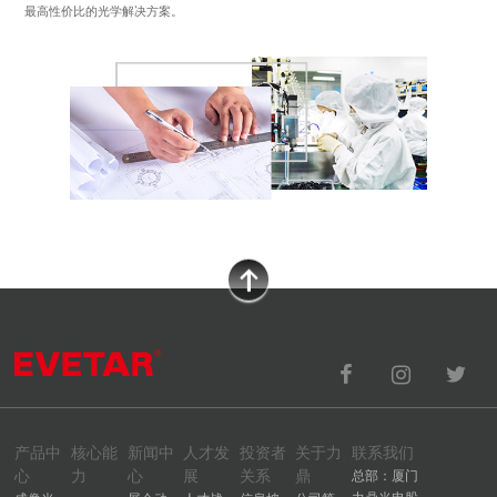
最高性价比的光学解决方案。
产品中
核心能
新闻中
人才发
投资者
关于力
联系我们
心
力
心
展
关系
鼎
总部：厦门