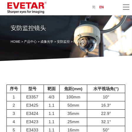
简
EN
安防监控镜头
HOME
>
产品中心
>
成像光学
>
安防监控
> ITS镜头
序号
型号
靶面
焦距(mm)
水平视场角(°)
1
E3357
4/3
100mm
10°
2
E3425
1.1
50mm
16.3°
3
E3424
1.1
35mm
22.9°
4
E3423
1.1
25mm
32.1°
5
E3433
1.1
16mm
50°