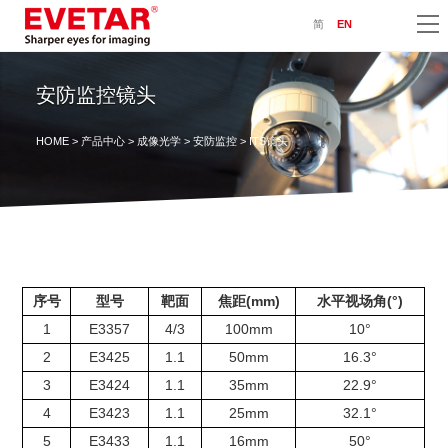
简
EN
安防监控镜头
HOME
>
产品中心
>
成像光学
>
安防监控
> ITS镜头
序号
型号
靶面
焦距(mm)
水平视场角(°)
1
E3357
4/3
100mm
10°
2
E3425
1.1
50mm
16.3°
3
E3424
1.1
35mm
22.9°
4
E3423
1.1
25mm
32.1°
5
E3433
1.1
16mm
50°