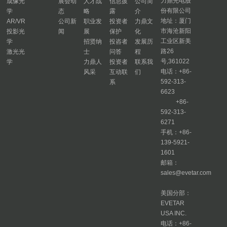
力鼎光电股
成像光
展会动
人才战
信息披
公司简
份有限公司
学
态
略
露
介
地址：厦门
AR/VR
公司新
职业发
投资者
力鼎文
市海沧新阳
投影光
闻
展
保护
化
工业区新美
学
招贤纳
投咨者
发展历
路26
激光光
士
问答
程
号,361022
学
力鼎人
投资者
联系我
电话：+86-
风采
互动联
们
592-313-
系
6623
+86-
592-313-
6271
手机：+86-
139-5921-
1601
邮箱：
sales@evetar.com
美国分部：
EVETAR
USA INC.
电话：+86-