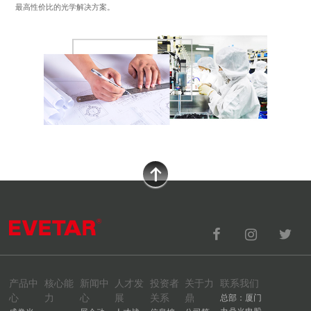
最高性价比的光学解决方案。
产品中
核心能
新闻中
人才发
投资者
关于力
联系我们
心
力
心
展
关系
鼎
总部：厦门