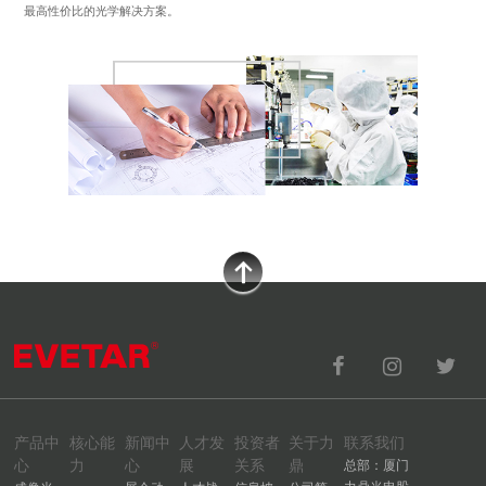
最高性价比的光学解决方案。
产品中
核心能
新闻中
人才发
投资者
关于力
联系我们
心
力
心
展
关系
鼎
总部：厦门