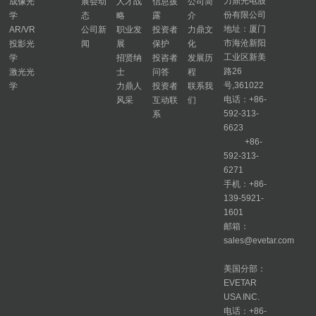
力鼎光电股
成像光
展会动
人才战
信息披
公司简
份有限公司
学
态
略
露
介
地址：厦门
AR/VR
公司新
职业发
投资者
力鼎文
市海沧新阳
投影光
闻
展
保护
化
工业区新美
学
招贤纳
投咨者
发展历
路26
激光光
士
问答
程
号,361022
学
力鼎人
投资者
联系我
电话：+86-
风采
互动联
们
592-313-
系
6623
+86-
592-313-
6271
手机：+86-
139-5921-
1601
邮箱：
sales@evetar.com
美国分部：
EVETAR
USA INC.
电话：+86-