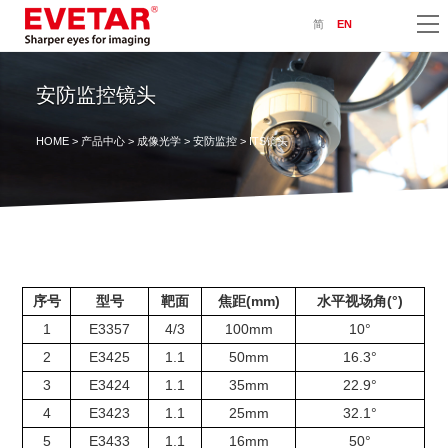
简
EN
安防监控镜头
HOME
>
产品中心
>
成像光学
>
安防监控
> ITS镜头
序号
型号
靶面
焦距(mm)
水平视场角(°)
1
E3357
4/3
100mm
10°
2
E3425
1.1
50mm
16.3°
3
E3424
1.1
35mm
22.9°
4
E3423
1.1
25mm
32.1°
5
E3433
1.1
16mm
50°