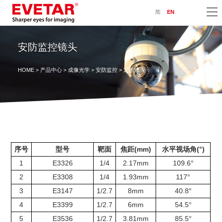
简
EN
安防监控镜头
HOME
>
产品中心
>
成像光学
>
安防监控
> 定焦镜头
序号
型号
靶面
焦距(mm)
水平视场角(°)
1
E3326
1/4
2.17mm
109.6°
2
E3308
1/4
1.93mm
117°
3
E3147
1/2.7
8mm
40.8°
4
E3399
1/2.7
6mm
54.5°
5
E3536
1/2.7
3.81mm
85.5°