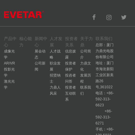
产品中
核心能
新闻中
人才发
投资者
关于力
联系我们
心
力
心
展
关系
鼎
总部：厦门
力鼎光电股
成像光
展会动
人才战
信息披
公司简
份有限公司
学
态
略
露
介
地址：厦门
AR/VR
公司新
职业发
投资者
力鼎文
市海沧新阳
投影光
闻
展
保护
化
工业区新美
学
招贤纳
投咨者
发展历
路26
激光光
士
问答
程
号,361022
学
力鼎人
投资者
联系我
电话：+86-
风采
互动联
们
592-313-
系
6623
+86-
592-313-
6271
手机：+86-