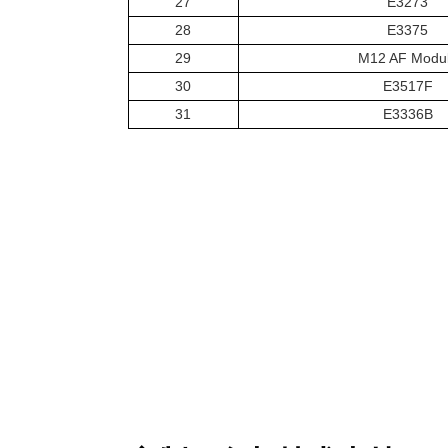
27
E3273
28
E3375
29
M12 AF Modu
30
E3517F
31
E3336B