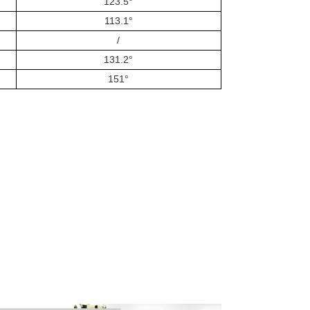
123.5°
113.1°
/
131.2°
151°