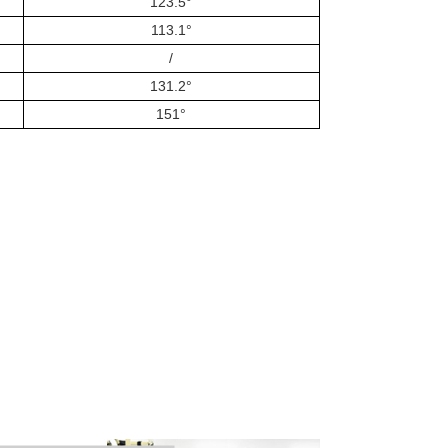
123.5°
113.1°
/
131.2°
151°