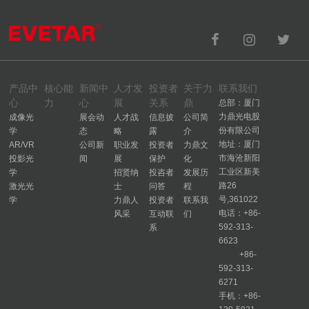
产品中
核心能
新闻中
人才发
投资者
关于力
联系我们
心
力
心
展
关系
鼎
总部：厦门
力鼎光电股
成像光
展会动
人才战
信息披
公司简
份有限公司
学
态
略
露
介
地址：厦门
AR/VR
公司新
职业发
投资者
力鼎文
市海沧新阳
投影光
闻
展
保护
化
工业区新美
学
招贤纳
投咨者
发展历
路26
激光光
士
问答
程
号,361022
学
力鼎人
投资者
联系我
电话：+86-
风采
互动联
们
592-313-
系
6623
+86-
592-313-
6271
手机：+86-