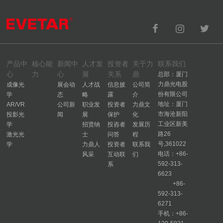
产品中
核心能
新闻中
人才发
投资者
关于力
联系我们
心
力
心
展
关系
鼎
总部：厦门
力鼎光电股
成像光
展会动
人才战
信息披
公司简
份有限公司
学
态
略
露
介
地址：厦门
AR/VR
公司新
职业发
投资者
力鼎文
市海沧新阳
投影光
闻
展
保护
化
工业区新美
学
招贤纳
投咨者
发展历
路26
激光光
士
问答
程
号,361022
学
力鼎人
投资者
联系我
电话：+86-
风采
互动联
们
592-313-
系
6623
+86-
592-313-
6271
手机：+86-