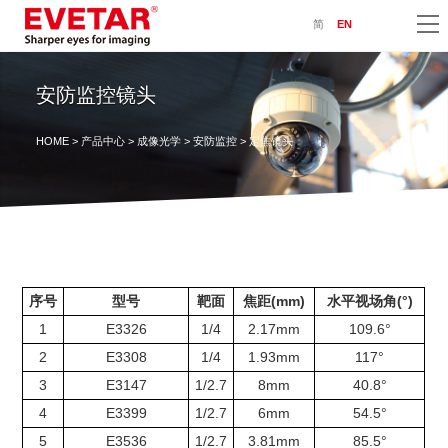
简
EN
安防监控镜头
HOME
>
产品中心
>
成像光学
>
安防监控
> 定焦镜头
序号
型号
靶面
焦距(mm)
水平视场角(°)
1
E3326
1/4
2.17mm
109.6°
2
E3308
1/4
1.93mm
117°
3
E3147
1/2.7
8mm
40.8°
4
E3399
1/2.7
6mm
54.5°
5
E3536
1/2.7
3.81mm
85.5°