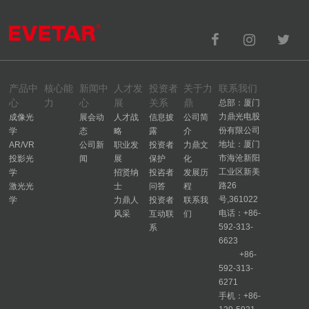
产品中
核心能
新闻中
人才发
投资者
关于力
联系我们
心
力
心
展
关系
鼎
总部：厦门
力鼎光电股
成像光
展会动
人才战
信息披
公司简
份有限公司
学
态
略
露
介
地址：厦门
AR/VR
公司新
职业发
投资者
力鼎文
市海沧新阳
投影光
闻
展
保护
化
工业区新美
学
招贤纳
投咨者
发展历
路26
激光光
士
问答
程
号,361022
学
力鼎人
投资者
联系我
电话：+86-
风采
互动联
们
592-313-
系
6623
+86-
592-313-
6271
手机：+86-