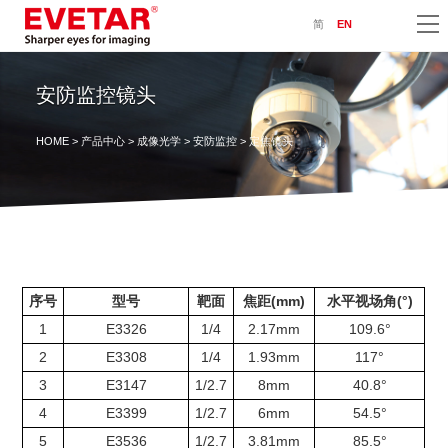
简
EN
安防监控镜头
HOME
>
产品中心
>
成像光学
>
安防监控
> 定焦镜头
序号
型号
靶面
焦距(mm)
水平视场角(°)
1
E3326
1/4
2.17mm
109.6°
2
E3308
1/4
1.93mm
117°
3
E3147
1/2.7
8mm
40.8°
4
E3399
1/2.7
6mm
54.5°
5
E3536
1/2.7
3.81mm
85.5°