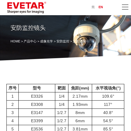
简
EN
安防监控镜头
HOME
>
产品中心
>
成像光学
>
安防监控
> 定焦镜头
序号
型号
靶面
焦距(mm)
水平视场角(°)
1
E3326
1/4
2.17mm
109.6°
2
E3308
1/4
1.93mm
117°
3
E3147
1/2.7
8mm
40.8°
4
E3399
1/2.7
6mm
54.5°
5
E3536
1/2.7
3.81mm
85.5°