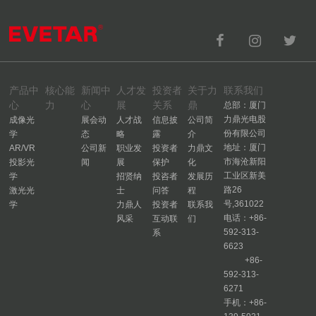
产品中
核心能
新闻中
人才发
投资者
关于力
联系我们
心
力
心
展
关系
鼎
总部：厦门
力鼎光电股
成像光
展会动
人才战
信息披
公司简
份有限公司
学
态
略
露
介
地址：厦门
AR/VR
公司新
职业发
投资者
力鼎文
市海沧新阳
投影光
闻
展
保护
化
工业区新美
学
招贤纳
投咨者
发展历
路26
激光光
士
问答
程
号,361022
学
力鼎人
投资者
联系我
电话：+86-
风采
互动联
们
592-313-
系
6623
+86-
592-313-
6271
手机：+86-