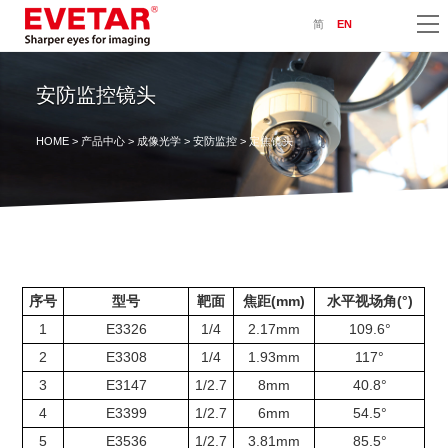
简
EN
安防监控镜头
HOME
>
产品中心
>
成像光学
>
安防监控
> 定焦镜头
序号
型号
靶面
焦距(mm)
水平视场角(°)
1
E3326
1/4
2.17mm
109.6°
2
E3308
1/4
1.93mm
117°
3
E3147
1/2.7
8mm
40.8°
4
E3399
1/2.7
6mm
54.5°
5
E3536
1/2.7
3.81mm
85.5°