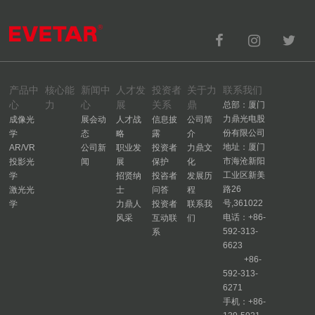
产品中
核心能
新闻中
人才发
投资者
关于力
联系我们
心
力
心
展
关系
鼎
总部：厦门
力鼎光电股
成像光
展会动
人才战
信息披
公司简
份有限公司
学
态
略
露
介
地址：厦门
AR/VR
公司新
职业发
投资者
力鼎文
市海沧新阳
投影光
闻
展
保护
化
工业区新美
学
招贤纳
投咨者
发展历
路26
激光光
士
问答
程
号,361022
学
力鼎人
投资者
联系我
电话：+86-
风采
互动联
们
592-313-
系
6623
+86-
592-313-
6271
手机：+86-