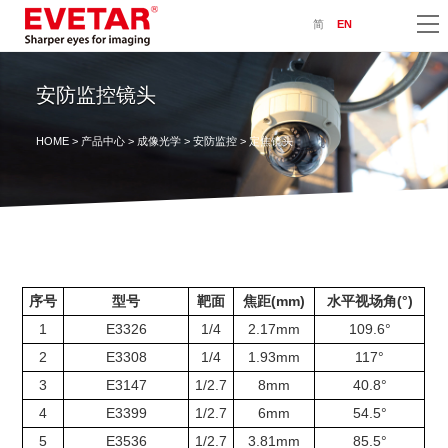
简
EN
安防监控镜头
HOME
>
产品中心
>
成像光学
>
安防监控
> 定焦镜头
序号
型号
靶面
焦距(mm)
水平视场角(°)
1
E3326
1/4
2.17mm
109.6°
2
E3308
1/4
1.93mm
117°
3
E3147
1/2.7
8mm
40.8°
4
E3399
1/2.7
6mm
54.5°
5
E3536
1/2.7
3.81mm
85.5°