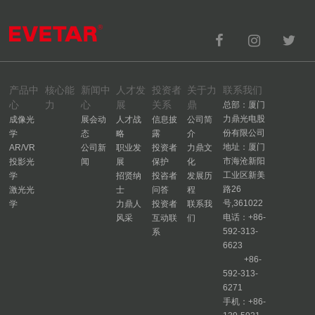
产品中
核心能
新闻中
人才发
投资者
关于力
联系我们
心
力
心
展
关系
鼎
总部：厦门
力鼎光电股
成像光
展会动
人才战
信息披
公司简
份有限公司
学
态
略
露
介
地址：厦门
AR/VR
公司新
职业发
投资者
力鼎文
市海沧新阳
投影光
闻
展
保护
化
工业区新美
学
招贤纳
投咨者
发展历
路26
激光光
士
问答
程
号,361022
学
力鼎人
投资者
联系我
电话：+86-
风采
互动联
们
592-313-
系
6623
+86-
592-313-
6271
手机：+86-